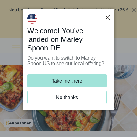
Neu bei Marley Spoon?
76 €
Bestelle jetzt und erhalte bis zu
Rabatt auf deine ersten fünf Boxen
.
Angebot einlösen
Welcome! You’ve
landed on Marley
Spoon DE
Do you want to switch to Marley
Spoon US to see our local offering?
Take me there
No thanks
Anpassbar