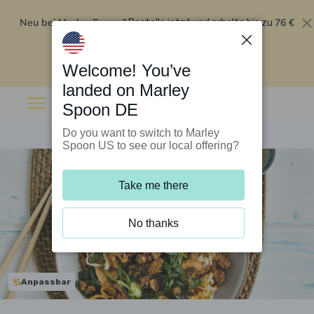
Neu bei Marley Spoon?
76 €
Bestelle jetzt und erhalte bis zu
Rabatt auf deine ersten fünf Boxen
.
Angebot einlösen
Welcome! You’ve
landed on Marley
Spoon DE
Do you want to switch to Marley
Spoon US to see our local offering?
Take me there
No thanks
Anpassbar