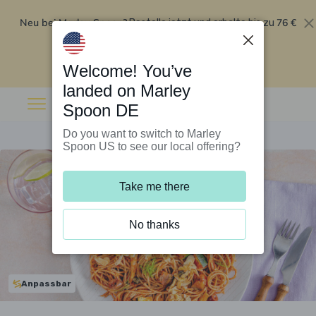
Neu bei Marley Spoon?
76 €
Bestelle jetzt und erhalte bis zu
Rabatt auf deine ersten fünf Boxen
.
Angebot einlösen
Welcome! You’ve
landed on Marley
Spoon DE
Do you want to switch to Marley
Spoon US to see our local offering?
Take me there
No thanks
Anpassbar