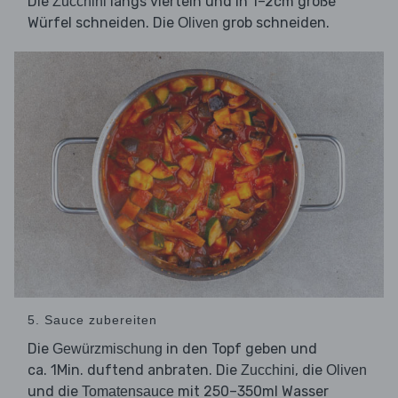
Die
längs vierteln und in 1–2cm große
Zucchini
Würfel schneiden. Die
grob schneiden.
Oliven
5. Sauce zubereiten
Die
in den Topf geben und
Gewürzmischung
ca. 1Min. duftend anbraten. Die
, die
Zucchini
Oliven
und die
mit 250–350ml Wasser
Tomatensauce