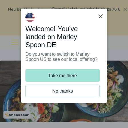
Neu bei Marley Spoon?
76 €
Bestelle jetzt und erhalte bis zu
Rabatt auf deine ersten fünf Boxen
.
Angebot einlösen
Welcome! You’ve
landed on Marley
Spoon DE
Do you want to switch to Marley
Spoon US to see our local offering?
Take me there
No thanks
Anpassbar