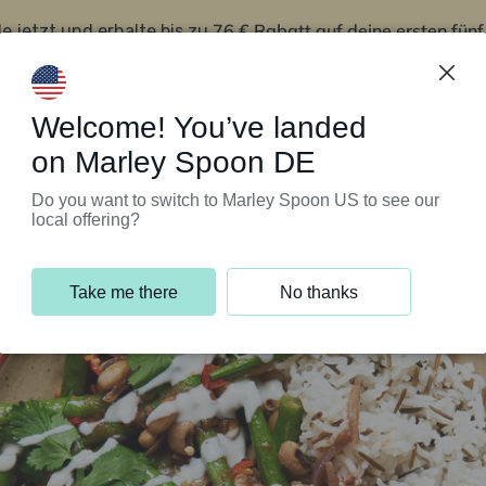
76 € Rabatt auf deine ersten fün
le jetzt und erhalte bis zu
iert’s
Kundenservice
Welcome! You’ve landed
on Marley Spoon DE
Do you want to switch to Marley Spoon US to see our
local offering?
Take me there
No thanks