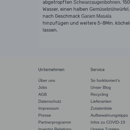
abgetropften
, 15
Schwarzaugenbohnen
Wasser, einen halben
,
Gemüsebrühwürfel
nach Geschmack
Garam Masala
hinzufügen und weitere 5-8Min. köchel
lassen.
Unternehmen
Service
Über uns
So funktioniert’s
Jobs
Unser Blog
AGB
Recycling
Datenschutz
Lieferanten
Impressum
Zutatenliste
Presse
Aufbewahrungstipps
Partnerprogramm
Infos zu COVID-19
Investor Relations
Unsere Zutaten