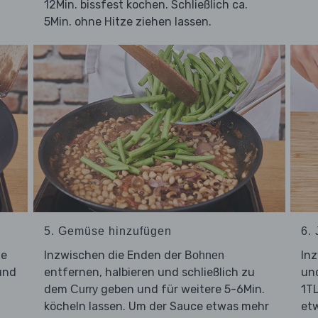
12Min. bissfest kochen. Schließlich ca.
5Min. ohne Hitze ziehen lassen.
5. Gemüse hinzufügen
6.
ie
Inzwischen die Enden der
In
Bohnen
und
entfernen, halbieren und schließlich zu
un
dem
geben und für weitere 5-6Min.
1T
Curry
köcheln lassen. Um der Sauce etwas mehr
et