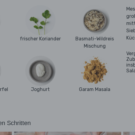
Mes
gro
mit
Sie
Küc
l
frischer Koriander
Basmati-Wildreis
Mischung
Ver
Zub
ins
Sal
fel
Joghurt
Garam Masala
en Schritten