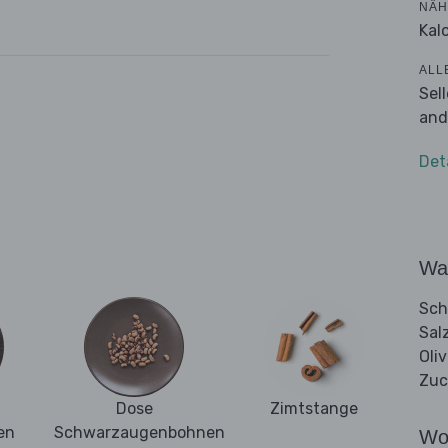
NÄH
Kalo
ALL
Sel
and
Det
Wa
Sch
Sal
Oli
Zuc
Dose
Zimtstange
en
Schwarzaugenbohnen
Wo