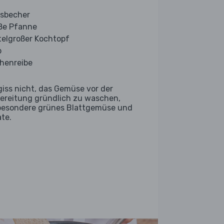
sbecher
ße Pfanne
telgroßer Kochtopf
b
henreibe
giss nicht, das Gemüse vor der
ereitung gründlich zu waschen,
besondere grünes Blattgemüse und
ate.