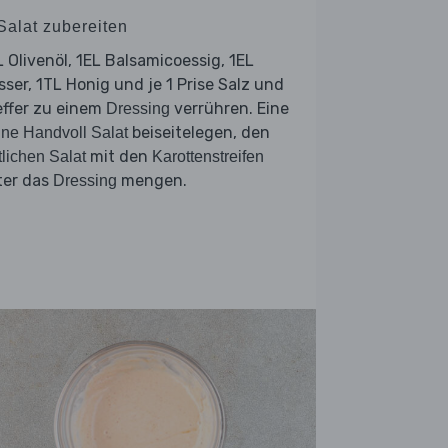
Salat zubereiten
 Olivenöl, 1EL Balsamicoessig, 1EL
ser, 1TL Honig und je 1 Prise Salz und
effer zu einem
verrühren. Eine
Dressing
beiseitelegen, den
ine Handvoll Salat
mit den
tlichen Salat
Karottenstreifen
ter das
mengen.
Dressing