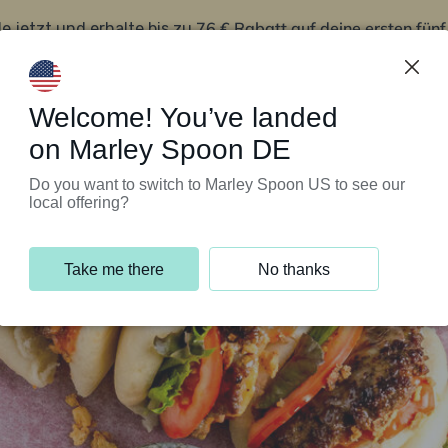
76 € Rabatt auf deine ersten fün
le jetzt und erhalte bis zu
iert’s
Kundenservice
Welcome! You’ve landed
on Marley Spoon DE
Do you want to switch to Marley Spoon US to see our
local offering?
Take me there
No thanks