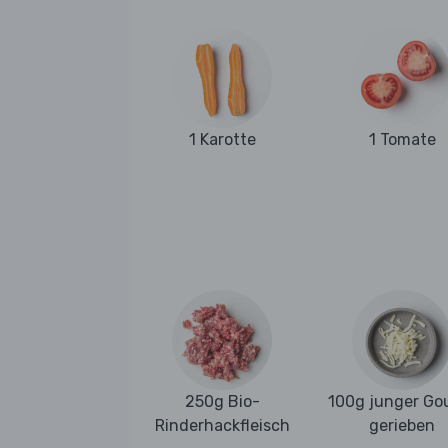
1 Karotte
1 Tomate
250g Bio-
100g junger Go
Rinderhackfleisch
gerieben