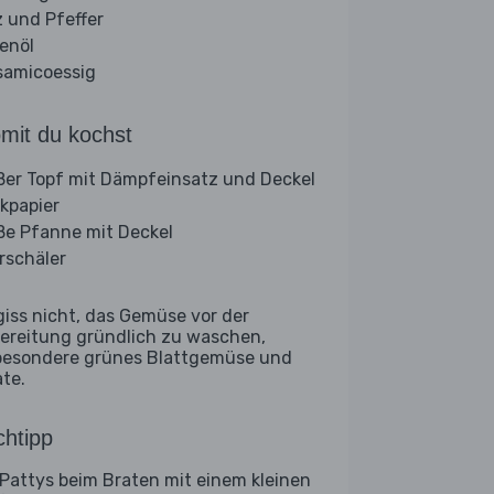
z und Pfeffer
venöl
samicoessig
mit du kochst
ßer Topf mit Dämpfeinsatz und Deckel
kpapier
ße Pfanne mit Deckel
rschäler
giss nicht, das Gemüse vor der
ereitung gründlich zu waschen,
besondere grünes Blattgemüse und
ate.
htipp
 Pattys beim Braten mit einem kleinen