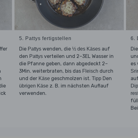
5. Pattys fertigstellen
6.
ffer
Die
wenden, die
auf
Di
Pattys
½ des Käses
den
verteilen und 2–3EL Wasser in
un
Pattys
die Pfanne geben, dann abgedeckt 2–
es 
n
3Min. weiterbraten, bis das
durch
Fleisch
Sri
m
und der
geschmolzen ist.
Den
au
Käse
Tipp
die
z. B. im nächsten Auflauf
übrigen Käse
Di
ick
verwenden.
res
fü
Bei