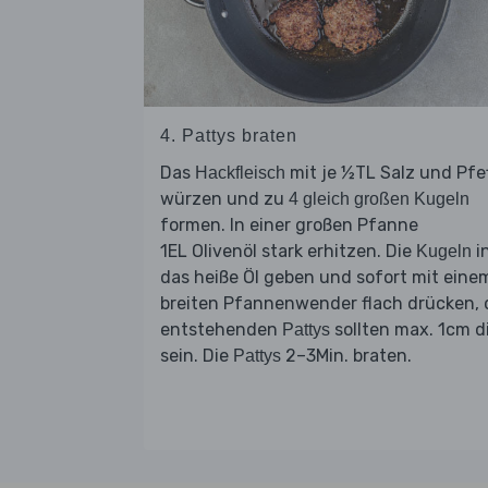
4. Pattys braten
Das
mit je ½TL Salz und Pfe
Hackfleisch
würzen und zu
4 gleich großen Kugeln
formen. In einer großen Pfanne
1EL Olivenöl stark erhitzen. Die
i
Kugeln
das heiße Öl geben und sofort mit eine
breiten Pfannenwender flach drücken, 
entstehenden
sollten max. 1cm d
Pattys
sein. Die
2–3Min. braten.
Pattys