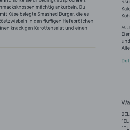
kennt, sollte sie unbedingt ausprobieren.
NÄH
schmacksknospen mächtig ankurbeln. Du
Kal
mit Käse belegte Smashed Burger, die es
Koh
östzwiebeln in den fluffigen Hefebrötchen
ALL
einen knackigen Karottensalat und einen
Eie
und
All
Det
Wa
2EL
1EL
1TL