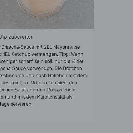
 Dip zubereiten
e
mit 2EL Mayonnaise
Sriracha-Sauce
d 1EL Ketchup vermengen.
Wenn
Tipp:
weniger scharf sein soll, nur die
½ der
verwenden. Die
racha-Sauce
Brötchen
fschneiden und nach Belieben mit dem
bestreichen. Mit den
, dem
p
Tomaten
und den
tlichen Salat
Röstzwiebeln
llen und mit dem
als
Karottensalat
lage servieren.