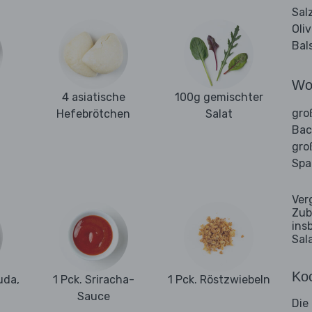
Sal
Oli
Bal
Wo
4 asiatische
100g gemischter
gro
Hefebrötchen
Salat
Bac
gro
Spa
Ver
Zub
ins
Sal
Koc
uda,
1 Pck. Sriracha-
1 Pck. Röstzwiebeln
Sauce
Die