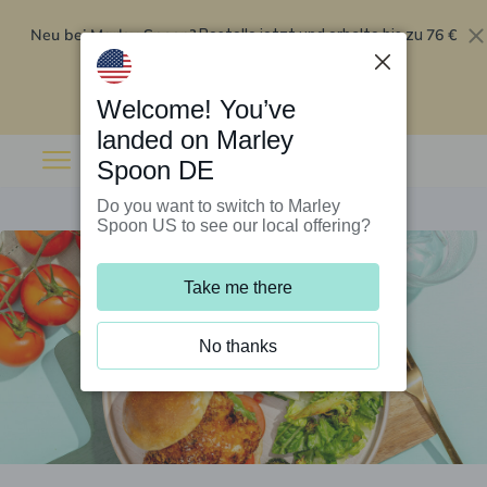
Neu bei Marley Spoon?
76 €
Bestelle jetzt und erhalte bis zu
Rabatt auf deine ersten fünf Boxen
.
Angebot einlösen
Welcome! You’ve
landed on Marley
Spoon DE
Do you want to switch to Marley
Spoon US to see our local offering?
Take me there
No thanks