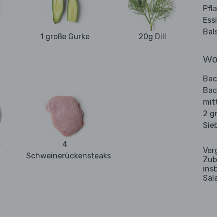
Pfl
Ess
Bal
1 große Gurke
20g Dill
Wo
Bac
Bac
mit
2 g
Sie
-
4
Ver
Schweinerückensteaks
Zub
ins
Sal