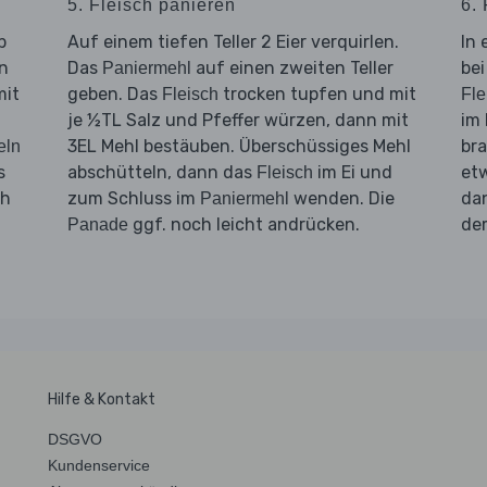
5. Fleisch panieren
6. 
b
Auf einem tiefen Teller 2 Eier verquirlen.
In 
n
Das
auf einen zweiten Teller
bei
Paniermehl
mit
geben. Das
trocken tupfen und mit
Fleisch
Fle
je ½TL Salz und Pfeffer würzen, dann mit
im 
3EL Mehl bestäuben. Überschüssiges Mehl
bra
eln
s
abschütteln, dann das
im Ei und
et
Fleisch
ch
zum Schluss im
wenden. Die
da
Paniermehl
ggf. noch leicht andrücken.
d
Panade
Hilfe & Kontakt
DSGVO
Kundenservice