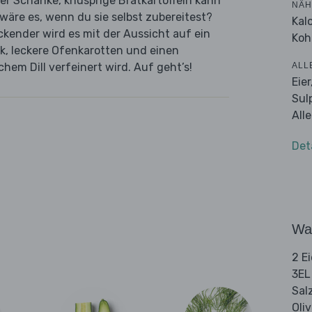
ner Schänke, knusprige Bratkartoffeln kann
NÄH
äre es, wenn du sie selbst zubereitest?
Kal
ckender wird es mit der Aussicht auf ein
Koh
k, leckere Ofenkarotten und einen
ALL
hem Dill verfeinert wird. Auf geht’s!
Eie
Sul
All
Det
Wa
2 Ei
3EL
Sal
Oli