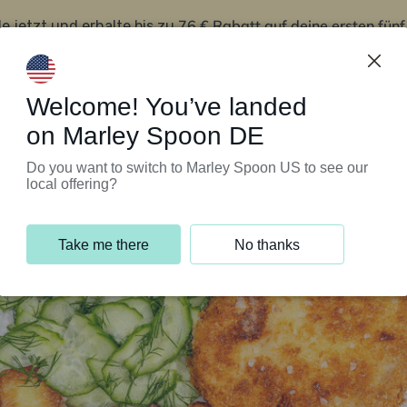
76 € Rabatt auf deine ersten fün
le jetzt und erhalte bis zu
iert’s
Kundenservice
Welcome! You’ve landed
on Marley Spoon DE
Do you want to switch to Marley Spoon US to see our
local offering?
Take me there
No thanks