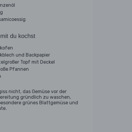
anzenöl
ig
samicoessig
mit du kochst
kofen
kblech und Backpapier
telgroßer Topf mit Deckel
roße Pfannen
b
giss nicht, das Gemüse vor der
ereitung gründlich zu waschen,
besondere grünes Blattgemüse und
ate.