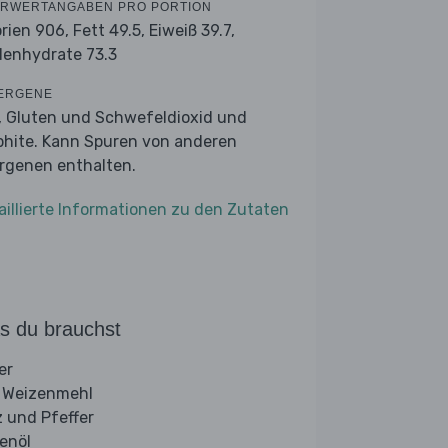
RWERTANGABEN PRO PORTION
orien 906,
Fett 49.5,
Eiweiß 39.7,
lenhydrate 73.3
ERGENE
r, Gluten und Schwefeldioxid und
phite. Kann Spuren von anderen
ergenen enthalten.
aillierte Informationen zu den Zutaten
s du brauchst
er
 Weizenmehl
z und Pfeffer
venöl