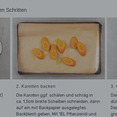
en Schritten
2. Karotten backen
3.
t)
Die
ggf. schälen und schräg in
Di
Karotten
ca. 1,5cm breite Scheiben schneiden, dann
dü
auf ein mit Backpapier ausgelegtes
De
Backblech geben. Mit 1EL Pflanzenöl und
gr