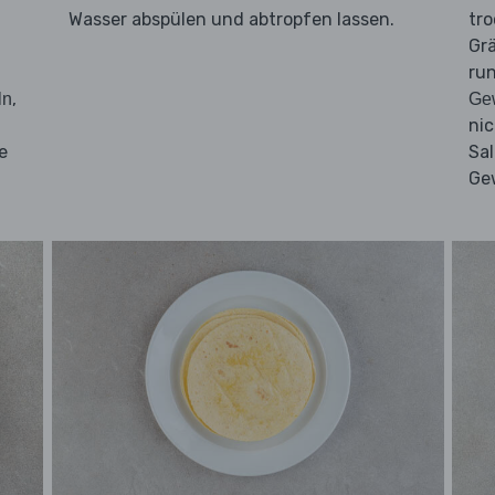
n
Wasser abspülen und abtropfen lassen.
tr
Grä
run
,
ln
Ge
nic
se
Sal
Ge