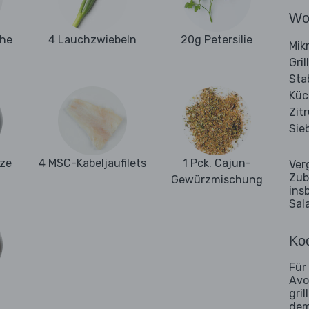
Wo
ehe
4 Lauchzwiebeln
20g Petersilie
Mik
Gri
Sta
Küc
Zit
Sie
ze
4 MSC-Kabeljaufilets
1 Pck. Cajun-
Ver
Zub
Gewürzmischung
ins
Sal
Koc
Für
Avo
gri
dem