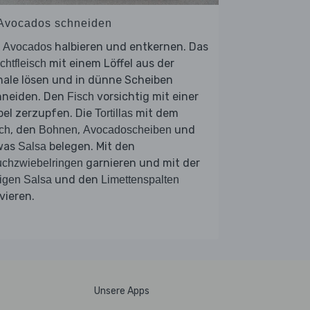
 Avocados schneiden
e
halbieren und entkernen. Das
Avocados
mit einem Löffel aus der
chtfleisch
hale lösen und in dünne Scheiben
hneiden. Den
vorsichtig mit einer
Fisch
bel zerzupfen. Die
mit dem
Tortillas
, den
,
und
ch
Bohnen
Avocadoscheiben
was
belegen. Mit den
Salsa
garnieren und mit der
chzwiebelringen
und den
igen Salsa
Limettenspalten
vieren.
Unsere Apps