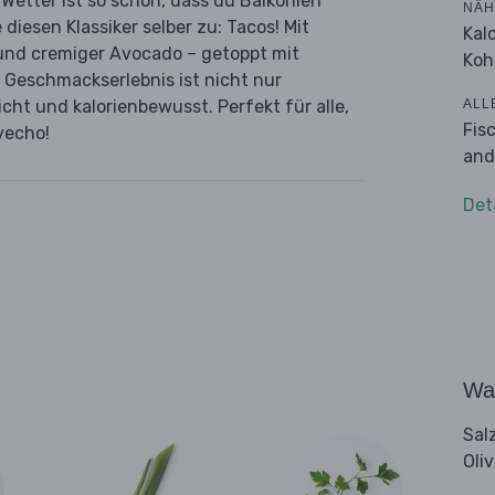
 Wetter ist so schön, dass du Balkonien
NÄH
diesen Klassiker selber zu: Tacos! Mit
Kal
und cremiger Avocado – getoppt mit
Koh
 Geschmackserlebnis ist nicht nur
ALL
icht und kalorienbewusst. Perfekt für alle,
Fis
vecho!
and
Det
Wa
Sal
Oli