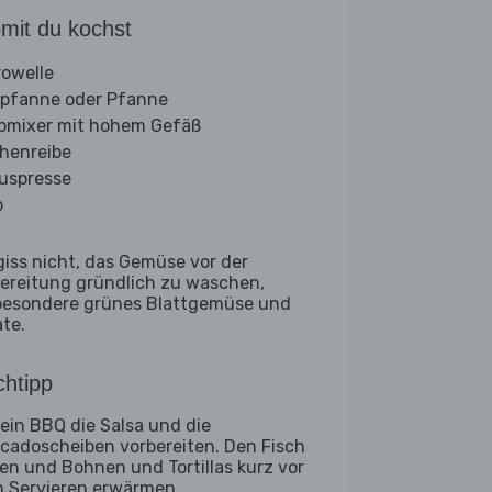
mit du kochst
rowelle
llpfanne oder Pfanne
bmixer mit hohem Gefäß
henreibe
ruspresse
b
giss nicht, das Gemüse vor der
ereitung gründlich zu waschen,
besondere grünes Blattgemüse und
ate.
htipp
 ein BBQ die Salsa und die
cadoscheiben vorbereiten. Den Fisch
llen und Bohnen und Tortillas kurz vor
 Servieren erwärmen.