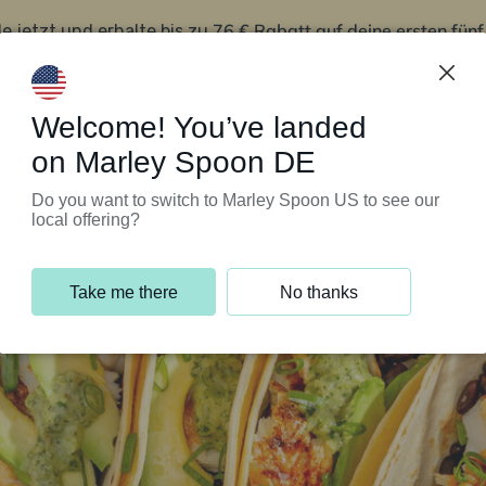
76 € Rabatt auf deine ersten fün
le jetzt und erhalte bis zu
iert’s
Kundenservice
Welcome! You’ve landed
on Marley Spoon DE
Do you want to switch to Marley Spoon US to see our
local offering?
Take me there
No thanks