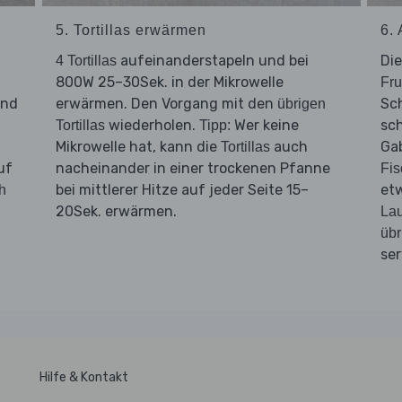
5. Tortillas erwärmen
6.
aufeinanderstapeln und bei
Di
4 Tortillas
800W 25–30Sek. in der Mikrowelle
Fru
und
erwärmen. Den Vorgang mit den
Sc
übrigen
wiederholen.
Wer keine
sc
Tortillas
Tipp:
Mikrowelle hat, kann die
auch
Ga
Tortillas
uf
nacheinander in einer trockenen Pfanne
Fis
bei mittlerer Hitze auf jeder Seite 15–
et
h
20Sek. erwärmen.
Lau
übr
ser
Hilfe & Kontakt