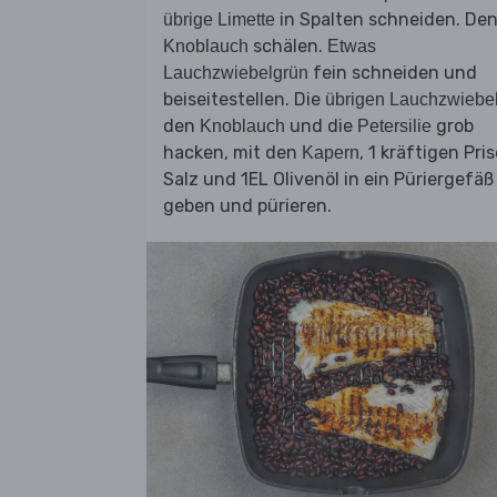
in Spalten schneiden. De
übrige Limette
schälen.
Knoblauch
Etwas
fein schneiden und
Lauchzwiebelgrün
beiseitestellen. Die
übrigen Lauchzwiebe
den
und die
grob
Knoblauch
Petersilie
hacken, mit den
, 1 kräftigen Pri
Kapern
Salz und 1EL Olivenöl in ein Püriergefäß
geben und pürieren.