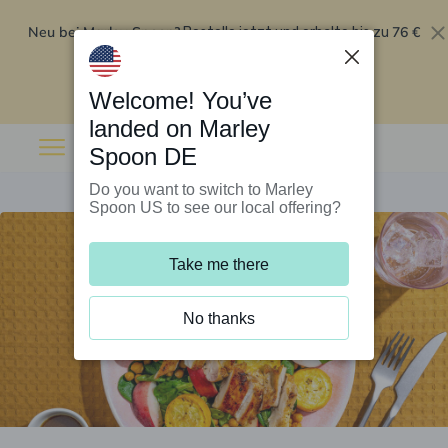
Neu bei Marley Spoon?
76 €
Bestelle jetzt und erhalte bis zu
Rabatt auf deine ersten fünf Boxen
.
Angebot einlösen
Welcome! You’ve
landed on Marley
Spoon DE
Do you want to switch to Marley
Spoon US to see our local offering?
Take me there
No thanks