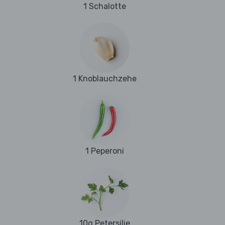
1 Schalotte
1 Knoblauchzehe
1 Peperoni
10g Petersilie