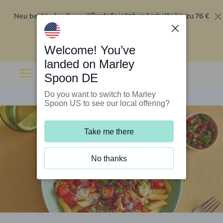
Neu bei Marley Spoon?
76 €
Bestelle jetzt und erhalte bis zu
Rabatt auf deine ersten fünf Boxen
.
Angebot einlösen
Welcome! You’ve
landed on Marley
Spoon DE
Do you want to switch to Marley
Spoon US to see our local offering?
Take me there
No thanks