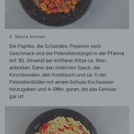
4. Sauce kochen
Die
, die
,
Paprika
Schalotten
Peperoni nach
und die
in der Pfanne
Geschmack
Petersilienstängel
mit 1EL Olivenöl bei mittlerer Hitze ca. 1min.
anbraten. Dann den
, die
restlichen Speck
, den
und ca.
Kirschtomaten
Knoblauch
⅔ der
mit einem Schuss
Petersilienblätter
Kochwasser
hinzugeben und 4–5Min. garen, bis das
Gemüse
gar ist.