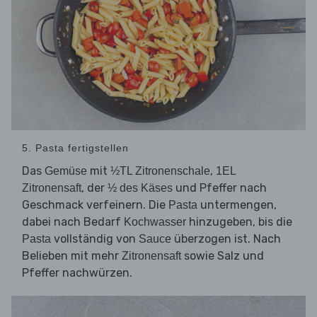
5. Pasta fertigstellen
Das
mit
,
Gemüse
½TL Zitronenschale
1EL
, der
und Pfeffer nach
Zitronensaft
½ des Käses
Geschmack verfeinern. Die
untermengen,
Pasta
dabei nach Bedarf
hinzugeben, bis die
Kochwasser
vollständig von
überzogen ist. Nach
Pasta
Sauce
Belieben mit mehr
sowie Salz und
Zitronensaft
Pfeffer nachwürzen.