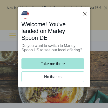
Neu bei Marley Spoon?
76 €
Bestelle jetzt und erhalte bis zu
Rabatt auf deine ersten fünf Boxen
.
Angebot einlösen
Welcome! You’ve
landed on Marley
Spoon DE
Do you want to switch to Marley
Spoon US to see our local offering?
Take me there
No thanks