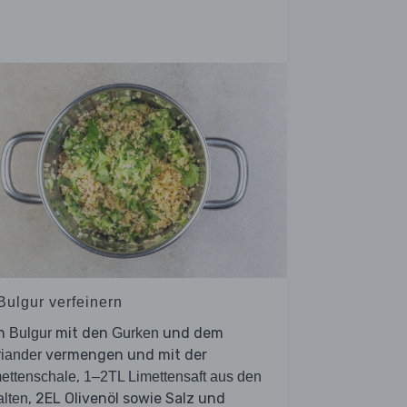
Bulgur verfeinern
n
mit den
und dem
Bulgur
Gurken
vermengen und mit der
iander
,
ettenschale
1–2TL Limettensaft aus den
, 2EL Olivenöl sowie Salz und
lten