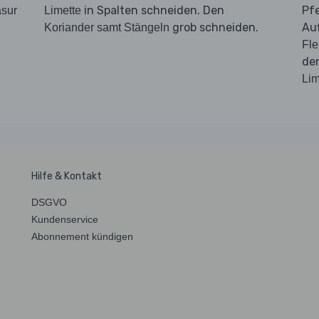
in Spalten schneiden. Den
Pf
asur
Limette
grob schneiden.
Au
Koriander samt Stängeln
Fle
d
Lim
Hilfe & Kontakt
DSGVO
Kundenservice
Abonnement kündigen