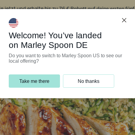
76 € Rabatt auf deine ersten fün
le jetzt und erhalte bis zu
iert’s
Kundenservice
Welcome! You’ve landed
on Marley Spoon DE
Do you want to switch to Marley Spoon US to see our
local offering?
Take me there
No thanks