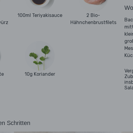
Wo
100ml Teriyakisauce
2 Bio-
Bac
würz
Hähnchenbrustfilets
mit
kle
gro
Mes
Küc
Ver
te
10g Koriander
Zub
ins
Sal
en Schritten