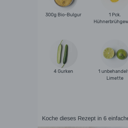
300g Bio-Bulgur
1 Pck.
Hühnerbrühge
4 Gurken
1 unbehandel
Limette
Koche dieses Rezept in 6 einfach