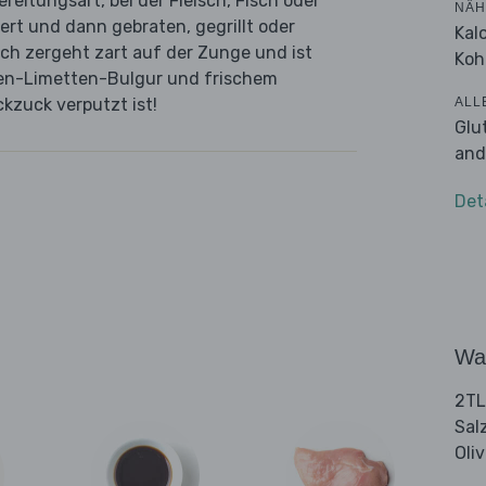
ereitungsart, bei der Fleisch, Fisch oder
NÄH
ert und dann gebraten, gegrillt oder
Kal
ch zergeht zart auf der Zunge und ist
Koh
n-Limetten-Bulgur und frischem
ALL
kzuck verputzt ist!
Glu
and
Det
Wa
2TL
Sal
Oli