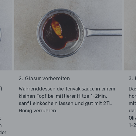
2. Glasur vorbereiten
3.
)
Währenddessen die
in einem
Da
Teriyakisauce
kleinen Topf bei mittlerer Hitze 1–2Min.
hor
n
sanft einköcheln lassen und gut mit 2TL
mit
Honig verrühren.
dan
t
Oli
n
1–2
der