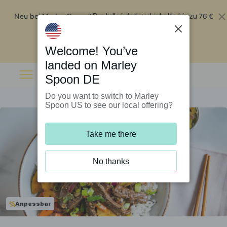
Neu bei Marley Spoon?
76 €
Bestelle jetzt und erhalte bis zu
Rabatt auf deine ersten fünf Boxen
.
Angebot einlösen
Welcome! You’ve
landed on Marley
Spoon DE
Do you want to switch to Marley
Spoon US to see our local offering?
Take me there
No thanks
Anpassbar