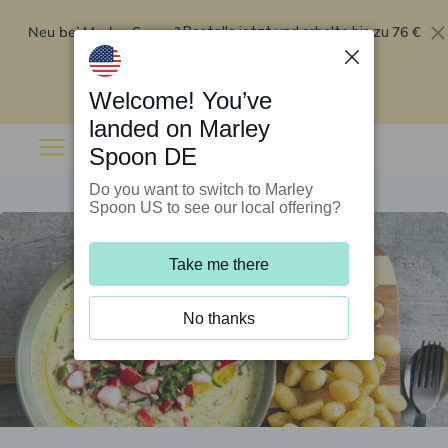
Neu bei Marley Spoon?
76 €
Bestelle jetzt und erhalte bis zu
Rabatt auf deine ersten fünf Boxen
.
Angebot einlösen
Welcome! You’ve
landed on Marley
Spoon DE
Do you want to switch to Marley
Spoon US to see our local offering?
Take me there
No thanks