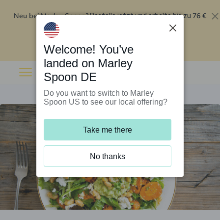
Neu bei Marley Spoon?
76 €
Bestelle jetzt und erhalte bis zu
Rabatt auf deine ersten fünf Boxen
.
Angebot einlösen
Welcome! You’ve
landed on Marley
Spoon DE
Do you want to switch to Marley
Spoon US to see our local offering?
Take me there
No thanks