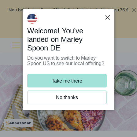
Neu bei Marley Spoon?
76 €
Bestelle jetzt und erhalte bis zu
Rabatt auf deine ersten fünf Boxen
.
Angebot einlösen
Welcome! You’ve
landed on Marley
Spoon DE
Do you want to switch to Marley
Spoon US to see our local offering?
Take me there
No thanks
Anpassbar