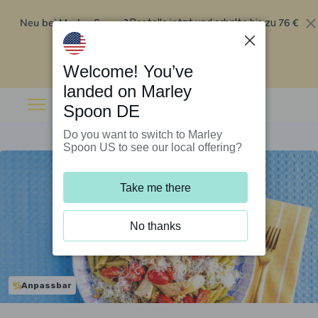
Neu bei Marley Spoon?
76 €
Bestelle jetzt und erhalte bis zu
Rabatt auf deine ersten fünf Boxen
.
Angebot einlösen
Welcome! You’ve
landed on Marley
Spoon DE
Do you want to switch to Marley
Spoon US to see our local offering?
Take me there
No thanks
Anpassbar