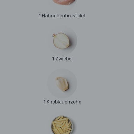
1 Hähnchenbrustfilet
1 Zwiebel
1 Knoblauchzehe