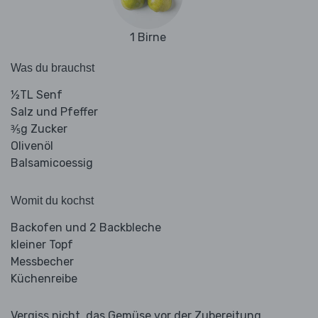
1 Birne
Was du brauchst
½TL Senf
Salz und Pfeffer
⅗g Zucker
Olivenöl
Balsamicoessig
Womit du kochst
Backofen und 2 Backbleche
kleiner Topf
Messbecher
Küchenreibe
Vergiss nicht, das Gemüse vor der Zubereitung