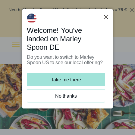
Neu bei Marley Spoon?
76 €
Bestelle jetzt und erhalte bis zu
Rabatt auf deine ersten fünf Boxen
.
Angebot einlösen
Welcome! You’ve
landed on Marley
Spoon DE
Do you want to switch to Marley
Spoon US to see our local offering?
Take me there
No thanks