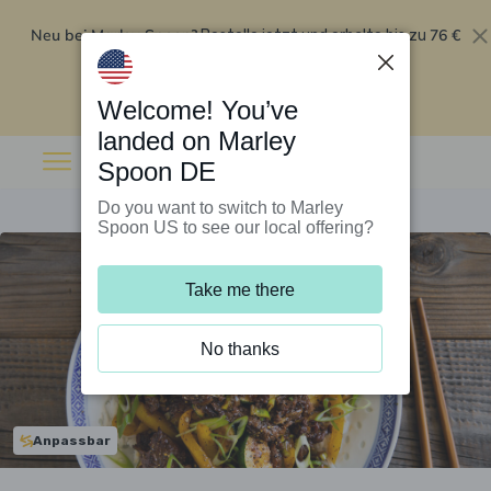
Neu bei Marley Spoon?
76 €
Bestelle jetzt und erhalte bis zu
Rabatt auf deine ersten fünf Boxen
.
Angebot einlösen
Welcome! You’ve
landed on Marley
Spoon DE
Do you want to switch to Marley
Spoon US to see our local offering?
Take me there
No thanks
Anpassbar