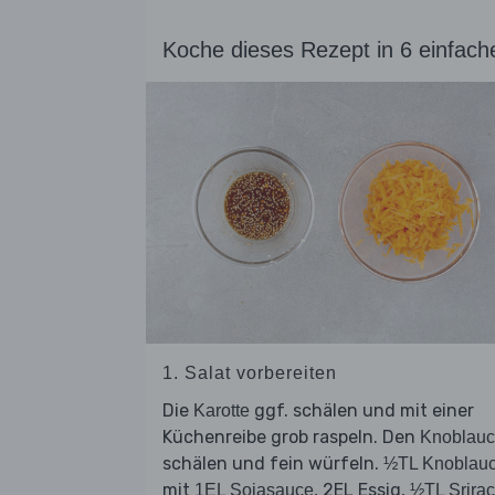
Koche dieses Rezept in 6 einfach
1. Salat vorbereiten
Die
ggf. schälen und mit einer
Karotte
Küchenreibe grob raspeln. Den
Knoblau
schälen und fein würfeln.
½TL Knoblau
mit
, 2EL Essig,
1EL Sojasauce
½TL Srirac