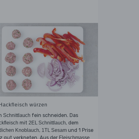
 Hackfleisch würzen
n
fein schneiden. Das
Schnittlauch
mit
, dem
kfleisch
2EL Schnittlauch
,
und 1 Prise
tlichen Knoblauch
1TL Sesam
z gut verkneten. Aus der
Fleischmasse