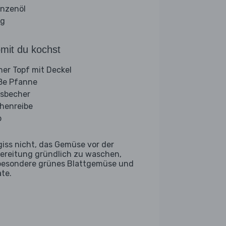
anzenöl
ig
mit du kochst
iner Topf mit Deckel
ße Pfanne
sbecher
henreibe
b
giss nicht, das Gemüse vor der
ereitung gründlich zu waschen,
besondere grünes Blattgemüse und
ate.