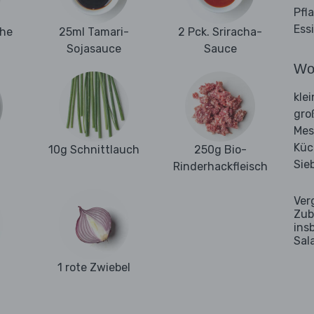
Pfl
Ess
ehe
25ml Tamari-
2 Pck. Sriracha-
Sojasauce
Sauce
Wo
kle
gro
Mes
Küc
10g Schnittlauch
250g Bio-
Sie
Rinderhackfleisch
Ver
Zub
ins
Sal
1 rote Zwiebel