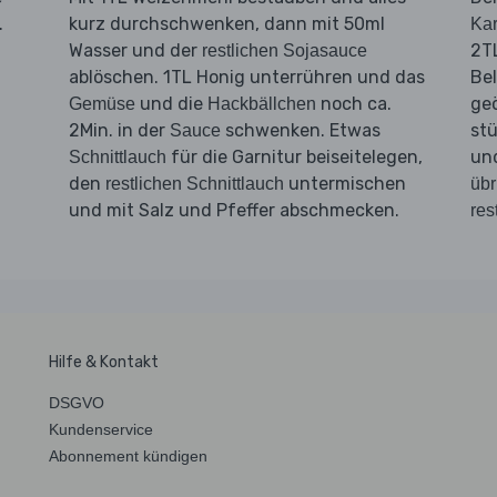
.
kurz durchschwenken, dann mit 50ml
Kar
d
Wasser und der
2T
restlichen Sojasauce
ablöschen. 1TL Honig unterrühren und das
Bel
und die
noch ca.
geö
Gemüse
Hackbällchen
2Min. in der
schwenken. Etwas
stü
Sauce
für die Garnitur beiseitelegen,
un
Schnittlauch
den
untermischen
restlichen Schnittlauch
übr
und mit Salz und Pfeffer abschmecken.
res
Hilfe & Kontakt
DSGVO
Kundenservice
Abonnement kündigen