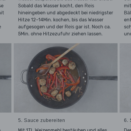
se
Sobald das Wasser kocht, den
mi
Reis
it
hineingeben und abgedeckt bei niedrigster
Bäl
Hitze 12–14Min. kochen, bis das Wasser
en
aufgesogen und der
gar ist. Noch ca.
sc
e
Reis
5Min. ohne Hitzezufuhr ziehen lassen.
und
5. Sauce zubereiten
6. 
e
Mit 1TL Weizenmehl bestäuben und alles
De