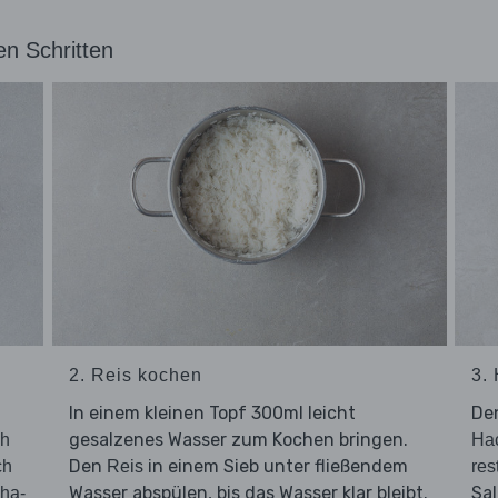
en Schritten
2. Reis kochen
3.
In einem kleinen Topf 300ml leicht
De
gesalzenes Wasser zum Kochen bringen.
ch
Hac
Den
in einem Sieb unter fließendem
ch
Reis
res
Wasser abspülen, bis das Wasser klar bleibt.
Sal
ha-