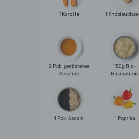
1 Karotte
1 Knoblauchz
2 Pck. geröstetes
150g Bio-
Sesamöl
Basmatireis
1 Pck. Sesam
1 Paprika