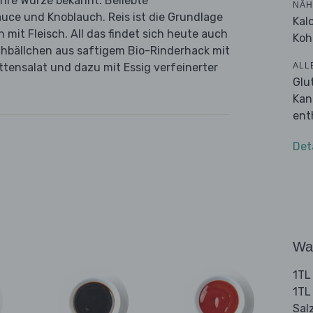
 ihre Würze bekannt. Beliebte
NÄH
uce und Knoblauch. Reis ist die Grundlage
Kal
n mit Fleisch. All das findet sich heute auch
Koh
schbällchen aus saftigem Bio-Rinderhack mit
ALL
ttensalat und dazu mit Essig verfeinerter
Glu
Kan
ent
Det
Wa
1TL
1TL
Sal