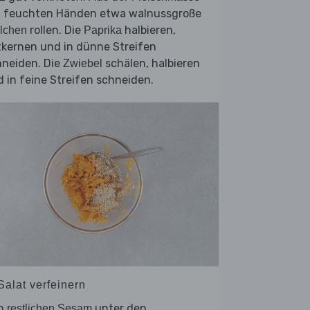
t feuchten Händen etwa walnussgroße
rollen. Die
halbieren,
lchen
Paprika
tkernen und in dünne Streifen
hneiden. Die
schälen, halbieren
Zwiebel
 in feine Streifen schneiden.
Salat verfeinern
n
unter den
restlichen Sesam