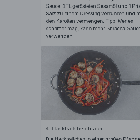
,
und 1 Pri
Sauce
1TL gerösteten Sesamöl
Salz zu einem
verrühren und m
Dressing
den
vermengen.
Wer es
Karotten
Tipp:
schärfer mag, kann mehr
Sriracha-Sauc
verwenden.
4. Hackbällchen braten
Die
in einer großen Pfann
Hackbällchen