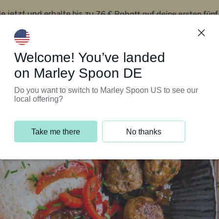
76 € Rabatt auf deine ersten fün
le jetzt und erhalte bis zu
iert’s
Kundenservice
Welcome! You’ve landed
on Marley Spoon DE
Do you want to switch to Marley Spoon US to see our
local offering?
Take me there
No thanks