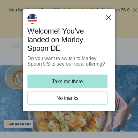
Neu bei Marley Spoon?
76 €
Bestelle jetzt und erhalte bis zu
Rabatt auf deine ersten fünf Boxen
.
Angebot einlösen
Welcome! You’ve
landed on Marley
Spoon DE
Do you want to switch to Marley
Spoon US to see our local offering?
Take me there
No thanks
Anpassbar