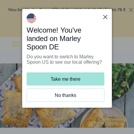
Neu bei Marley Spoon?
76 €
Bestelle jetzt und erhalte bis zu
Rabatt auf deine ersten fünf Boxen
.
Angebot einlösen
Welcome! You’ve
landed on Marley
Spoon DE
Do you want to switch to Marley
Spoon US to see our local offering?
Take me there
No thanks