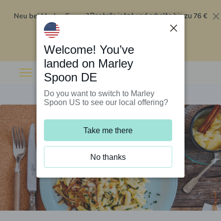
Neu bei Marley Spoon?
76 €
Bestelle jetzt und erhalte bis zu
Rabatt auf deine ersten fünf Boxen
.
Angebot einlösen
Welcome! You’ve
landed on Marley
Spoon DE
Do you want to switch to Marley
Spoon US to see our local offering?
Take me there
No thanks