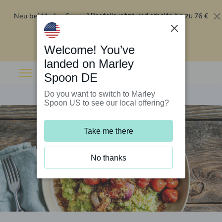
Neu bei Marley Spoon?
76 €
Bestelle jetzt und erhalte bis zu
Rabatt auf deine ersten fünf Boxen
.
Angebot einlösen
Welcome! You’ve
landed on Marley
Spoon DE
Do you want to switch to Marley
Spoon US to see our local offering?
Take me there
No thanks