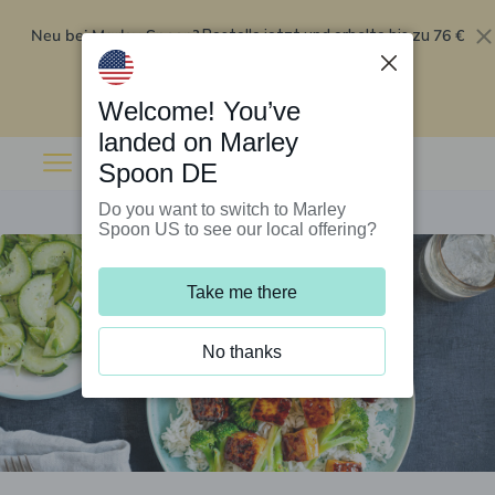
Neu bei Marley Spoon?
76 €
Bestelle jetzt und erhalte bis zu
Rabatt auf deine ersten fünf Boxen
.
Angebot einlösen
Welcome! You’ve
landed on Marley
Spoon DE
Do you want to switch to Marley
Spoon US to see our local offering?
Take me there
No thanks