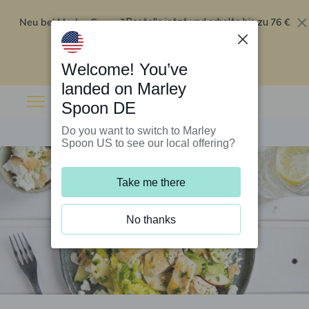
Neu bei Marley Spoon?
76 €
Bestelle jetzt und erhalte bis zu
Rabatt auf deine ersten fünf Boxen
.
Angebot einlösen
Welcome! You’ve
landed on Marley
Spoon DE
Do you want to switch to Marley
Spoon US to see our local offering?
Take me there
No thanks