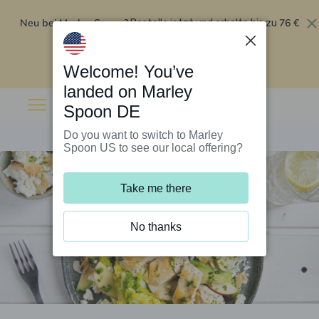
Neu bei Marley Spoon?
76 €
Bestelle jetzt und erhalte bis zu
Rabatt auf deine ersten fünf Boxen
.
Angebot einlösen
Welcome! You’ve
landed on Marley
Spoon DE
Do you want to switch to Marley
Spoon US to see our local offering?
Take me there
No thanks