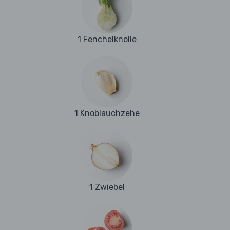
1 Fenchelknolle
1 Knoblauchzehe
1 Zwiebel