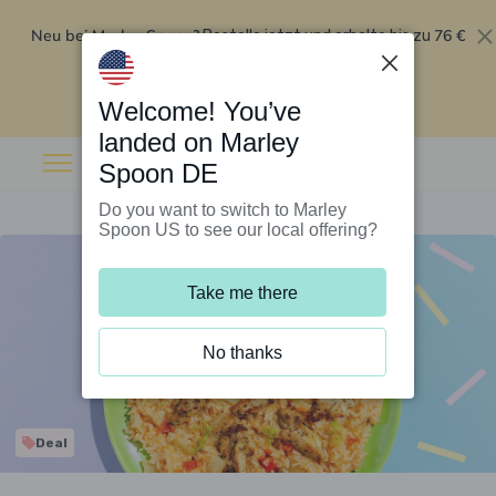
Neu bei Marley Spoon?
76 €
Bestelle jetzt und erhalte bis zu
Rabatt auf deine ersten fünf Boxen
.
Angebot einlösen
Welcome! You’ve
landed on Marley
Spoon DE
Do you want to switch to Marley
Spoon US to see our local offering?
Take me there
No thanks
Deal