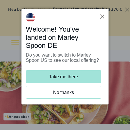
Neu bei Marley Spoon?
76 €
Bestelle jetzt und erhalte bis zu
Rabatt auf deine ersten fünf Boxen
.
Angebot einlösen
Welcome! You’ve
landed on Marley
Spoon DE
Do you want to switch to Marley
Spoon US to see our local offering?
Take me there
No thanks
Anpassbar