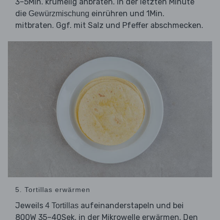
3–5Min. krümelig anbraten. In der letzten Minute
die
einrühren und 1Min.
Gewürzmischung
mitbraten. Ggf. mit Salz und Pfeffer abschmecken.
5. Tortillas erwärmen
Jeweils
aufeinanderstapeln und bei
4 Tortillas
800W 35–40Sek. in der Mikrowelle erwärmen. Den