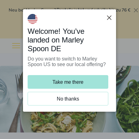
Neu bei Marley Spoon?
76 €
Bestelle jetzt und erhalte bis zu
Rabatt auf deine ersten fünf Boxen
.
Angebot einlösen
Welcome! You’ve
landed on Marley
Spoon DE
Do you want to switch to Marley
Spoon US to see our local offering?
Take me there
No thanks