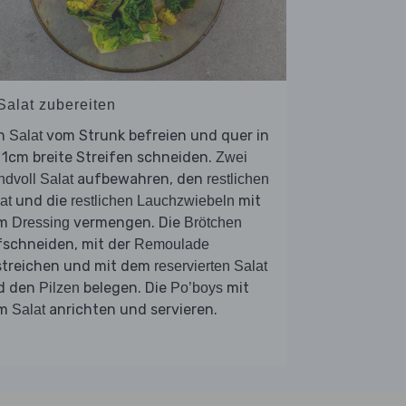
Salat zubereiten
n
vom Strunk befreien und quer in
Salat
 1cm breite Streifen schneiden.
Zwei
aufbewahren, den
dvoll Salat
restlichen
und die
mit
at
restlichen Lauchzwiebeln
em
vermengen. Die
Dressing
Brötchen
fschneiden, mit der
Remoulade
streichen und mit dem
reservierten Salat
d den
belegen. Die
mit
Pilzen
Po’boys
em
anrichten und servieren.
Salat