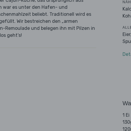
der Cajun-Küche, das ursprünglich aus
NÄH
n war es unter den Hafen- und
Kal
henmahlzeit beliebt. Traditionell wird es
Koh
gefüllt. Wir bestreichen den „armen
ALL
rn-Remoulade und belegen ihn mit Pilzen in
Eie
os geht’s!
Spu
Det
Wa
1 Ei
130
120