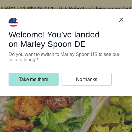
76 € Rabatt auf deine ersten fün
le jetzt und erhalte bis zu
iert’s
Kundenservice
Welcome! You’ve landed
on Marley Spoon DE
Do you want to switch to Marley Spoon US to see our
local offering?
Take me there
No thanks