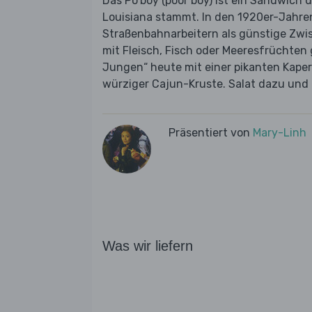
Das Po’boy (poor boy) ist ein Sandwich 
Louisiana stammt. In den 1920er-Jahre
Straßenbahnarbeitern als günstige Zwisc
mit Fleisch, Fisch oder Meeresfrüchten 
Jungen“ heute mit einer pikanten Kape
würziger Cajun-Kruste. Salat dazu und l
Präsentiert von
Mary-Linh
Was wir liefern