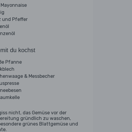
 Mayonnaise
ig
z und Pfeffer
venöl
anzenöl
mit du kochst
ße Pfanne
kblech
henwaage & Messbecher
ruspresse
neebesen
aumkelle
giss nicht, das Gemüse vor der
ereitung gründlich zu waschen,
besondere grünes Blattgemüse und
ate.