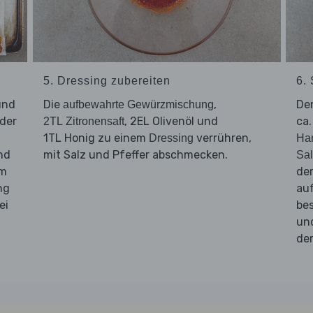
5. Dressing zubereiten
6. 
und
Die
,
De
aufbewahrte Gewürzmischung
 der
, 2EL Olivenöl und
ca.
2TL Zitronensaft
1TL Honig zu einem
verrühren,
Dressing
Han
nd
mit Salz und Pfeffer abschmecken.
Sal
em
d
ng
au
ei
be
un
d