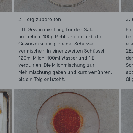
2. Teig zubereiten
3. 
für den
Ein
1TL Gewürzmischung
Salat
aufheben. 100g Mehl und die
bef
restliche
in einer Schüssel
er
Gewürzmischung
vermischen. In einer zweiten Schüssel
2E
120ml Milch, 100ml Wasser und 1 Ei
de
verquirlen. Die Milchmischung zur
Sc
Mehlmischung geben und kurz verrühren,
abt
bis ein
entsteht.
Öl 
Teig