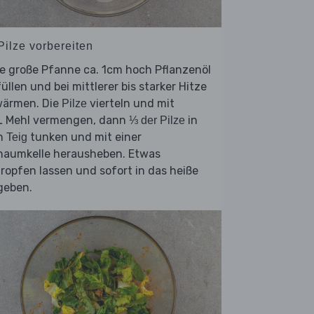
Pilze vorbereiten
e große Pfanne ca. 1cm hoch Pflanzenöl
üllen und bei mittlerer bis starker Hitze
wärmen. Die
vierteln und mit
Pilze
L Mehl vermengen, dann
in
⅓ der Pilze
n
tunken und mit einer
Teig
haumkelle herausheben. Etwas
ropfen lassen und sofort in das heiße
geben.