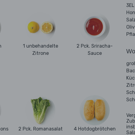
3EL
Hon
Sal
Oli
Pfl
n
1 unbehandelte
2 Pck. Sriracha-
Wo
Zitrone
Sauce
gro
Bac
Küc
Zit
Sch
Sch
Ver
Zub
ins
ons
2 Pck. Romanasalat
4 Hotdogbrötchen
Sal