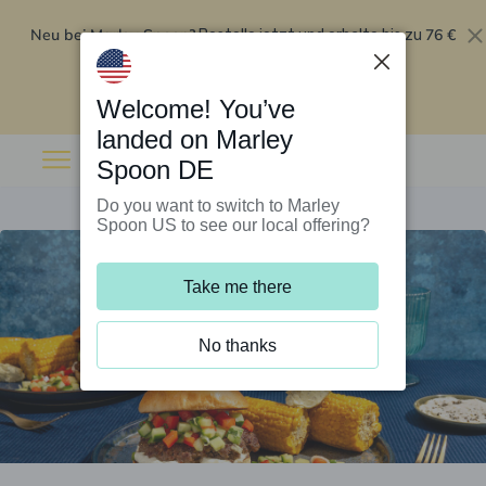
Neu bei Marley Spoon?
76 €
Bestelle jetzt und erhalte bis zu
Rabatt auf deine ersten fünf Boxen
.
Angebot einlösen
Welcome! You’ve
landed on Marley
Spoon DE
Do you want to switch to Marley
Spoon US to see our local offering?
Take me there
No thanks