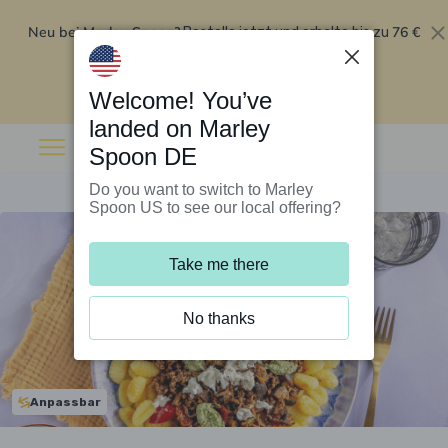
Neu bei Marley Spoon?
76 €
Bestelle jetzt und erhalte bis zu
Rabatt auf deine ersten fünf Boxen
.
Angebot einlösen
Welcome! You’ve
landed on Marley
Spoon DE
Do you want to switch to Marley
Spoon US to see our local offering?
Take me there
No thanks
Anpassbar