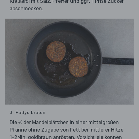
mit Salz, Pfeffer und ggf. 1 Prise Zucker
Kräuteröl
abschmecken.
3. Pattys braten
Die
in einer mittelgroßen
½ der Mandelblättchen
Pfanne ohne Zugabe von Fett bei mittlerer Hitze
1–2Min. goldbraun anrösten.
, sie können
Vorsicht