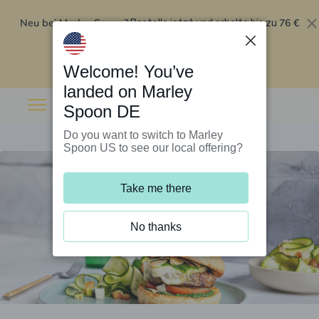
Neu bei Marley Spoon?
76 €
Bestelle jetzt und erhalte bis zu
Rabatt auf deine ersten fünf Boxen
.
Angebot einlösen
Welcome! You’ve
landed on Marley
Spoon DE
Do you want to switch to Marley
Spoon US to see our local offering?
Take me there
No thanks