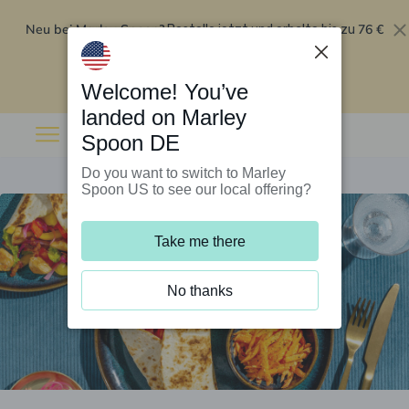
Neu bei Marley Spoon?
76 €
Bestelle jetzt und erhalte bis zu
Rabatt auf deine ersten fünf Boxen
.
Angebot einlösen
Welcome! You’ve
landed on Marley
Spoon DE
Do you want to switch to Marley
Spoon US to see our local offering?
Take me there
No thanks