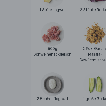
1 Stück Ingwer
2 Stücke Rotk
500g
2 Pck. Garam
Schweinehackfleisch
Masala-
Gewürzmisch
2 Becher Joghurt
1 große Gurk