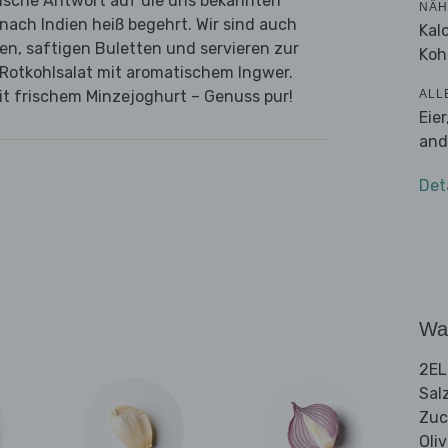
alische Antwort auf die uns bekannten
NÄH
nach Indien heiß begehrt. Wir sind auch
Kal
n, saftigen Buletten und servieren zur
Koh
Rotkohlsalat mit aromatischem Ingwer.
ALL
t frischem Minzejoghurt – Genuss pur!
Eie
and
Det
Wa
2EL
Sal
Zuc
Oli