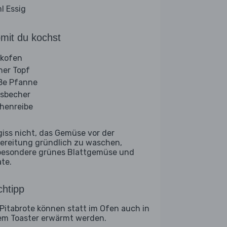
l Essig
mit du kochst
kofen
iner Topf
ße Pfanne
sbecher
henreibe
giss nicht, das Gemüse vor der
ereitung gründlich zu waschen,
besondere grünes Blattgemüse und
ate.
htipp
 Pitabrote können statt im Ofen auch in
em Toaster erwärmt werden.