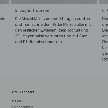
5. Joghurt würzen
6.
eln
Die
von den Stängeln zupfen
Di
Minzeblätter
und fein schneiden.
mit
und
⅔ der Minzeblätter
den
, dem
und
Di
restlichen Zwiebeln
Joghurt
2EL Mayonnaise verrühren und mit Salz
Min
und Pfeffer abschmecken.
Rot
bel
ga
Rot
Hilfe & Kontakt
DSGVO
Kundenservice