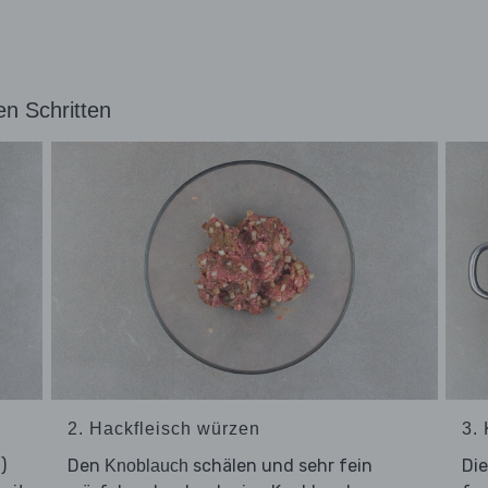
en Schritten
2. Hackfleisch würzen
3. 
)
Den
schälen und sehr fein
Di
Knoblauch