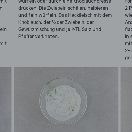
mit
würfeln oder durch eine Knoblauchpresse
fo
en
drücken. Die
schälen, halbieren
2 P
Zwiebeln
und fein würfeln. Das
mit dem
wie
Hackfleisch
, der
, der
Anz
Knoblauch
½ der Zwiebeln
ein
und je ½TL Salz und
fla
Gewürzmischung
Pfeffer verkneten.
in 
mit
mit
2–3
gol