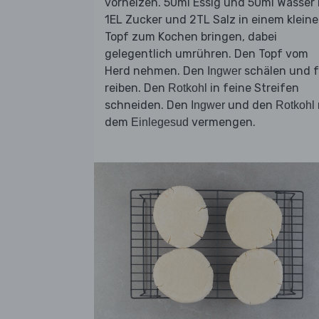
vorheizen. 50ml Essig und 50ml Wasser 
1EL Zucker und 2TL Salz in einem klein
Topf zum Kochen bringen, dabei
gelegentlich umrühren. Den Topf vom
Herd nehmen. Den
schälen und f
Ingwer
reiben. Den
in feine Streifen
Rotkohl
schneiden. Den
und den
Ingwer
Rotkohl
dem
vermengen.
Einlegesud