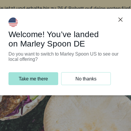
76 € Rabatt auf deine ersten fün
le jetzt und erhalte bis zu
iert’s
Kundenservice
Welcome! You’ve landed
on Marley Spoon DE
Do you want to switch to Marley Spoon US to see our
local offering?
Take me there
No thanks