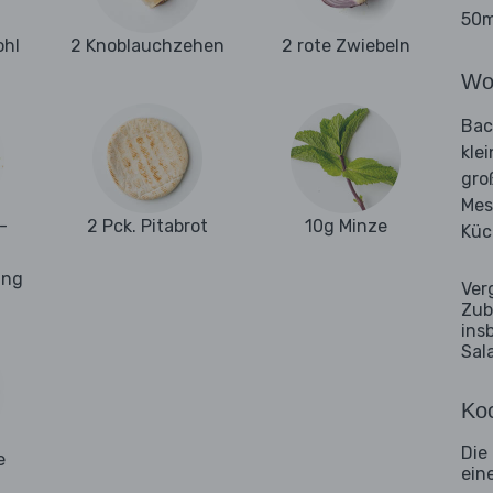
50m
ohl
2 Knoblauchzehen
2 rote Zwiebeln
Wo
Bac
kle
gro
Mes
-
2 Pck. Pitabrot
10g Minze
Küc
ung
Ver
Zub
ins
Sal
Koc
Die
e
ein