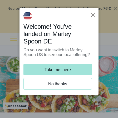
Neu bei Marley Spoon?
76 €
Bestelle jetzt und erhalte bis zu
Rabatt auf deine ersten fünf Boxen
.
Angebot einlösen
Welcome! You’ve
landed on Marley
Spoon DE
Do you want to switch to Marley
Spoon US to see our local offering?
Take me there
No thanks
Anpassbar