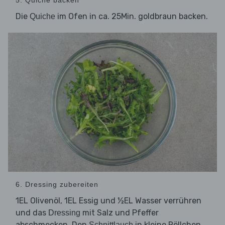
5. Quiche backen
Die
im Ofen in ca. 25Min. goldbraun backen.
Quiche
6. Dressing zubereiten
1EL Olivenöl, 1EL Essig und ½EL Wasser verrühren
und das
mit Salz und Pfeffer
Dressing
abschmecken. Den
in kleine Röllchen
Schnittlauch