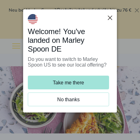
Neu bei Marley Spoon?
76 €
Bestelle jetzt und erhalte bis zu
Rabatt auf deine ersten fünf Boxen
.
Angebot einlösen
Welcome! You’ve
landed on Marley
Spoon DE
Do you want to switch to Marley
Spoon US to see our local offering?
Take me there
No thanks