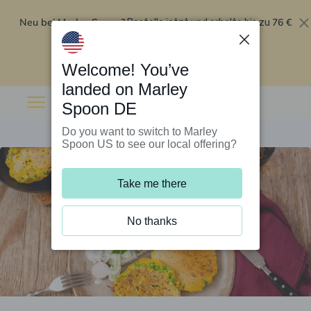
Neu bei Marley Spoon?
76 €
Bestelle jetzt und erhalte bis zu
Rabatt auf deine ersten fünf Boxen
.
Angebot einlösen
Welcome! You’ve
landed on Marley
Spoon DE
Do you want to switch to Marley
Spoon US to see our local offering?
Take me there
No thanks