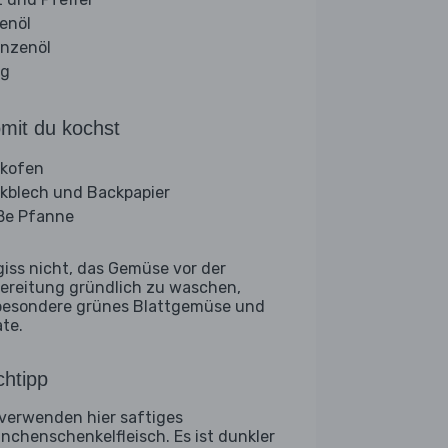
venöl
anzenöl
ig
mit du kochst
kofen
kblech und Backpapier
ße Pfanne
giss nicht, das Gemüse vor der
ereitung gründlich zu waschen,
besondere grünes Blattgemüse und
ate.
htipp
 verwenden hier saftiges
nchenschenkelfleisch. Es ist dunkler