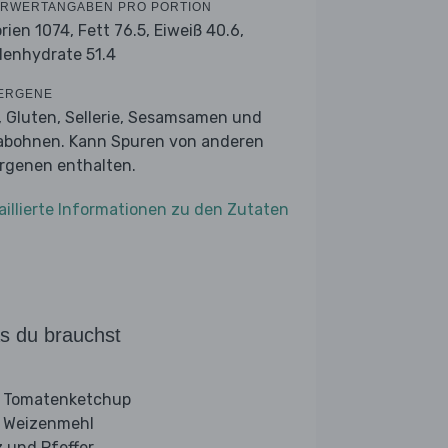
RWERTANGABEN PRO PORTION
orien 1074,
Fett 76.5,
Eiweiß 40.6,
lenhydrate 51.4
ERGENE
r, Gluten, Sellerie, Sesamsamen und
abohnen. Kann Spuren von anderen
ergenen enthalten.
aillierte Informationen zu den Zutaten
s du brauchst
 Tomatenketchup
 Weizenmehl
z und Pfeffer