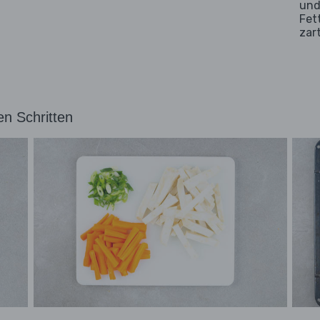
und
Fet
zar
en Schritten