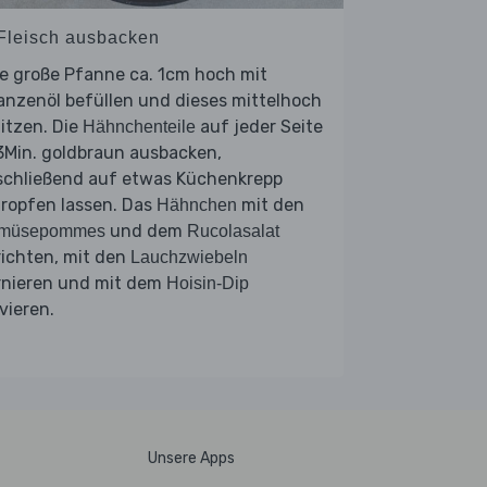
 Fleisch ausbacken
e große Pfanne ca. 1cm hoch mit
anzenöl befüllen und dieses mittelhoch
itzen. Die
auf jeder Seite
Hähnchenteile
3Min. goldbraun ausbacken,
schließend auf etwas Küchenkrepp
ropfen lassen. Das
mit den
Hähnchen
und dem
müsepommes
Rucolasalat
ichten, mit den
Lauchzwiebeln
rnieren und mit dem
Hoisin-Dip
vieren.
Unsere Apps