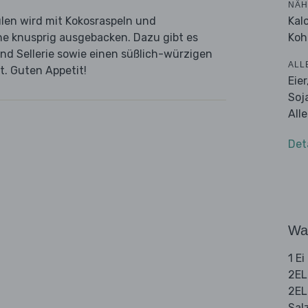
NÄH
Kal
len wird mit Kokosraspeln und
Koh
ne knusprig ausgebacken. Dazu gibt es
d Sellerie sowie einen süßlich-würzigen
ALL
t. Guten Appetit!
Eie
Soj
All
Det
Wa
1 Ei
2EL
2EL
Sal