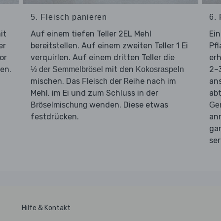
5. Fleisch panieren
6.
it
Auf einem tiefen Teller 2EL Mehl
Ein
er
bereitstellen. Auf einem zweiten Teller 1 Ei
Pfl
or
verquirlen. Auf einem dritten Teller die
erh
en.
mit den
2–
½ der Semmelbrösel
Kokosraspeln
mischen. Das
der Reihe nach im
an
Fleisch
Mehl, im Ei und zum Schluss in der
abt
wenden. Diese etwas
Bröselmischung
Ge
festdrücken.
anr
ga
ser
Hilfe & Kontakt