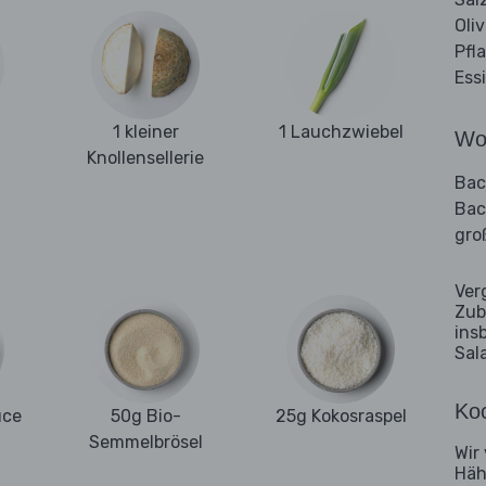
Oli
Pfl
Ess
1 kleiner
1 Lauchzwiebel
Wo
Knollensellerie
Bac
Bac
gro
Ver
Zub
ins
Sal
Koc
uce
50g Bio-
25g Kokosraspel
Semmelbrösel
Wir
Häh