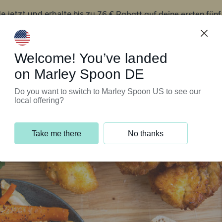
76 € Rabatt auf deine ersten fün
le jetzt und erhalte bis zu
iert’s
Kundenservice
Welcome! You’ve landed
on Marley Spoon DE
Do you want to switch to Marley Spoon US to see our
local offering?
Take me there
No thanks