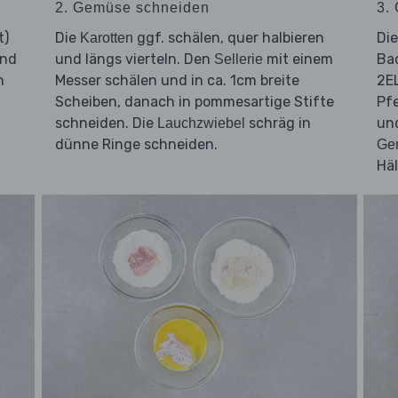
2. Gemüse schneiden
3.
t)
Die
ggf. schälen, quer halbieren
Di
Karotten
und
und längs vierteln. Den
mit einem
Ba
Sellerie
n
Messer schälen und in ca. 1cm breite
2EL
Scheiben, danach in pommesartige Stifte
Pfe
schneiden. Die
schräg in
und
Lauchzwiebel
dünne Ringe schneiden.
Ge
Häl