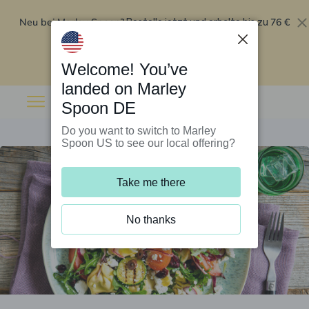
Neu bei Marley Spoon?
76 €
Bestelle jetzt und erhalte bis zu
Rabatt auf deine ersten fünf Boxen
.
Angebot einlösen
Welcome! You’ve
landed on Marley
Spoon DE
Do you want to switch to Marley
Spoon US to see our local offering?
Take me there
No thanks