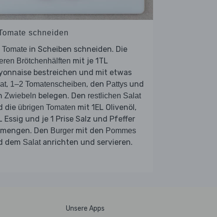
 Tomate schneiden
e
in Scheiben schneiden. Die
Tomate
mit je 1TL
eren Brötchenhälften
yonnaise bestreichen und mit etwas
,
, den
und
at
1–2 Tomatenscheiben
Pattys
n
belegen. Den
Zwiebeln
restlichen Salat
d die
mit 1EL Olivenöl,
übrigen Tomaten
 Essig und je 1 Prise Salz und Pfeffer
rmengen. Den
mit den
Burger
Pommes
d dem
anrichten und servieren.
Salat
Unsere Apps