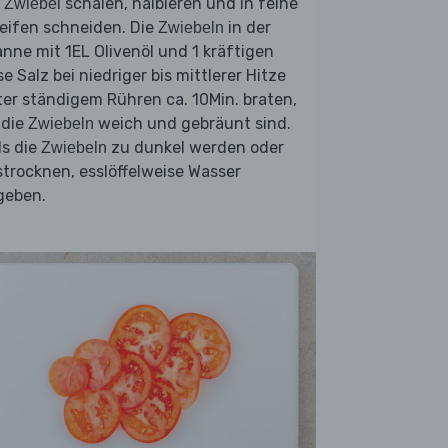
e
schälen, halbieren und in feine
Zwiebel
eifen schneiden. Die
in der
Zwiebeln
nne mit 1EL Olivenöl und 1 kräftigen
se Salz bei niedriger bis mittlerer Hitze
er ständigem Rühren ca. 10Min. braten,
 die
weich und gebräunt sind.
Zwiebeln
ls die
zu dunkel werden oder
Zwiebeln
trocknen, esslöffelweise Wasser
geben.