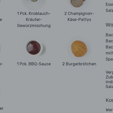
Ess
Sal
1 Pck. Knoblauch-
2 Champignon-
ie
Kräuter-
Käse-Pattys
Wo
Gewürzmischung
Bac
Bac
Bac
mit
Spa
e-
1 Pck. BBQ-Sauce
2 Burgerbrötchen
Ver
Zub
ins
Sal
Koc
er
Wer