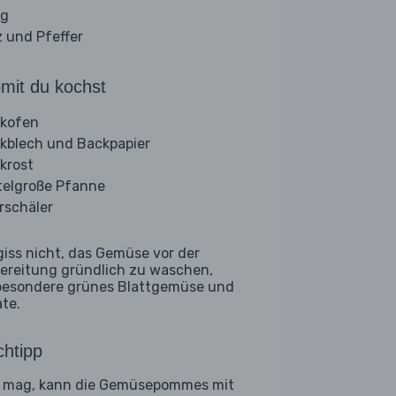
ig
z und Pfeffer
mit du kochst
kofen
kblech und Backpapier
krost
telgroße Pfanne
rschäler
giss nicht, das Gemüse vor der
ereitung gründlich zu waschen,
besondere grünes Blattgemüse und
ate.
htipp
 mag, kann die Gemüsepommes mit