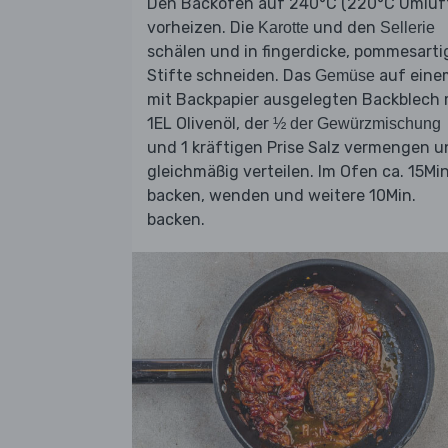
Den Backofen auf 240°C (220°C Umluf
vorheizen. Die
und den
Karotte
Sellerie
schälen und in fingerdicke, pommesarti
Stifte schneiden. Das
auf eine
Gemüse
mit Backpapier ausgelegten Backblech 
1EL Olivenöl, der
½ der Gewürzmischung
und 1 kräftigen Prise Salz vermengen 
gleichmäßig verteilen. Im Ofen ca. 15Min
backen, wenden und weitere 10Min.
backen.