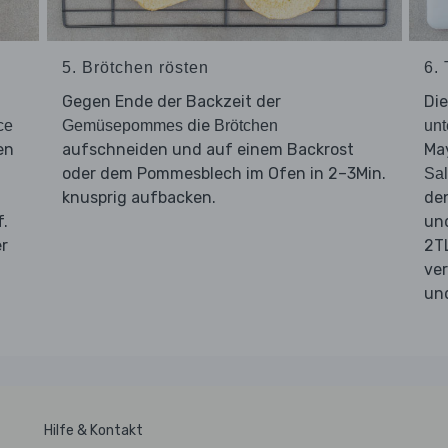
5. Brötchen rösten
6.
Gegen Ende der Backzeit der
Di
die
ce
Gemüsepommes
Brötchen
unt
en
aufschneiden und auf einem Backrost
Ma
oder dem Pommesblech im Ofen in 2–3Min.
Sal
knusprig aufbacken.
de
f.
un
er
2TL
ve
un
Hilfe & Kontakt