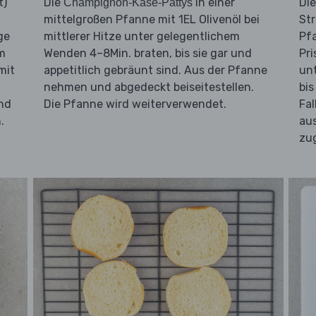
t)
Die
in einer
Di
Champignon-Käse-Pattys
mittelgroßen Pfanne mit 1EL Olivenöl bei
Str
ge
mittlerer Hitze unter gelegentlichem
Pfa
m
Wenden 4–8Min. braten, bis sie gar und
Pri
mit
appetitlich gebräunt sind. Aus der Pfanne
unt
nehmen und abgedeckt beiseitestellen.
bis
und
Die Pfanne wird weiterverwendet.
Fal
.
aus
zu