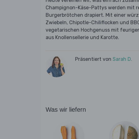
Heute vereinen wir, was einfach zusam
Champignon-Käse-Pattys werden mit re
Burgerbrötchen drapiert. Mit einer wür
Zwiebeln, Chipotle-Chiliflocken und B
vegetarischen Hochgenuss mit feurige
aus Knollensellerie und Karotte.
Präsentiert von
Sarah D.
Was wir liefern