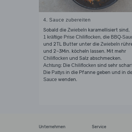
4. Sauce zubereiten
Sobald die
karamellisiert sind,
Zwiebeln
, die
1 kräftige Prise Chiliflocken
BBQ-Sau
und 2TL Butter unter die
rühr
Zwiebeln
und 2–3Min. köcheln lassen. Mit mehr
und Salz abschmecken.
Chiliflocken
: Die
sind sehr schar
Achtung
Chiliflocken
Die
in die Pfanne geben und in d
Pattys
wenden.
Sauce
Unternehmen
Service