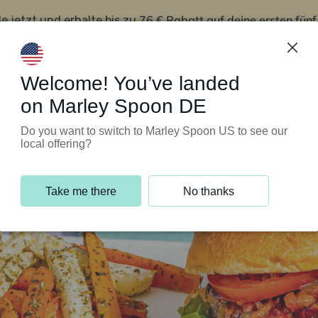
76 € Rabatt auf deine ersten fün
le jetzt und erhalte bis zu
iert’s
Kundenservice
Welcome! You’ve landed
on Marley Spoon DE
Do you want to switch to Marley Spoon US to see our
local offering?
Take me there
No thanks