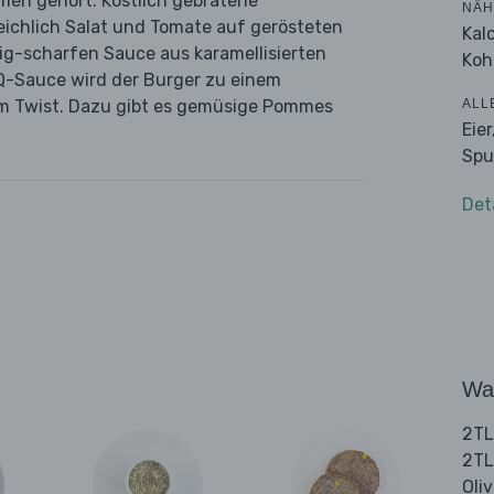
men gehört. Köstlich gebratene
NÄH
ichlich Salat und Tomate auf gerösteten
Kal
zig-scharfen Sauce aus karamellisierten
Koh
BQ-Sauce wird der Burger zu einem
ALL
m Twist. Dazu gibt es gemüsige Pommes
Eier
Spu
Det
Wa
2TL
2TL
Oli