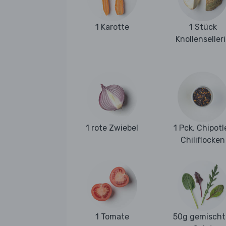
1 Karotte
1 Stück
Knollenseller
1 rote Zwiebel
1 Pck. Chipotl
Chiliflocken
1 Tomate
50g gemischt