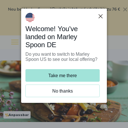
Neu bei Marley Spoon?
76 €
Bestelle jetzt und erhalte bis zu
Rabatt auf deine ersten fünf Boxen
.
Angebot einlösen
Welcome! You’ve
landed on Marley
Spoon DE
Do you want to switch to Marley
Spoon US to see our local offering?
Take me there
No thanks
Anpassbar