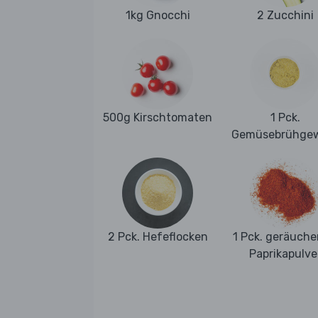
1kg Gnocchi
2 Zucchini
500g Kirschtomaten
1 Pck.
Gemüsebrühge
2 Pck. Hefeflocken
1 Pck. geräuche
Paprikapulve