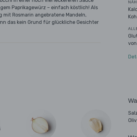
cchi in einer noch viel leckereren Sauce
NÄH
gem Paprikagewürz – einfach köstlich! Als
Kal
ig mit Rosmarin angebratene Mandeln,
Koh
n das kein Grund für glückliche Gesichter
ALL
Glu
von
Det
Wa
Sal
Oli