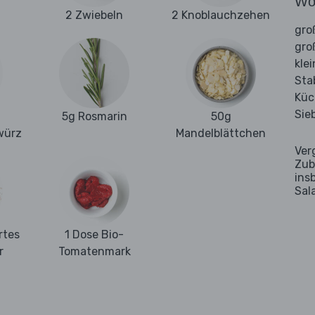
Wo
2 Zwiebeln
2 Knoblauchzehen
gro
gro
kle
Sta
Küc
Sie
5g Rosmarin
50g
würz
Mandelblättchen
Ver
Zub
ins
Sal
rtes
1 Dose Bio-
r
Tomatenmark