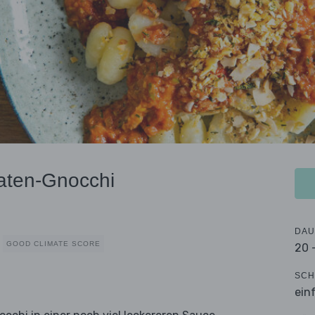
aten-Gnocchi
DAU
GOOD CLIMATE SCORE
20 
SCH
ein