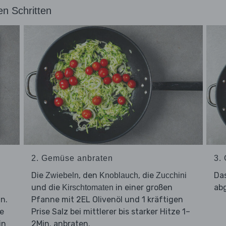
en Schritten
2. Gemüse anbraten
3.
Die
, den
, die
Da
Zwiebeln
Knoblauch
Zucchini
und die
in einer großen
abg
Kirschtomaten
n.
Pfanne mit 2EL Olivenöl und 1 kräftigen
e
Prise Salz bei mittlerer bis starker Hitze 1–
in
2Min. anbraten.