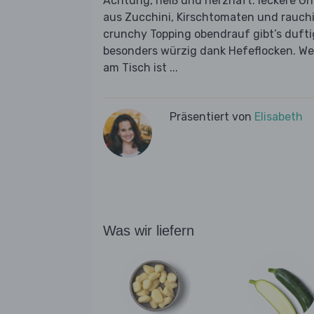
Achtung, heiß und herzhaft: leckere Gno
aus Zucchini, Kirschtomaten und rauchi
crunchy Topping obendrauf gibt’s duft
besonders würzig dank Hefeflocken. Wen
am Tisch ist ...
Präsentiert von
Elisabeth
Was wir liefern