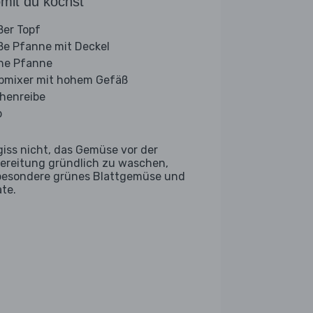
mit du kochst
ßer Topf
ße Pfanne mit Deckel
ine Pfanne
bmixer mit hohem Gefäß
henreibe
b
giss nicht, das Gemüse vor der
ereitung gründlich zu waschen,
besondere grünes Blattgemüse und
ate.