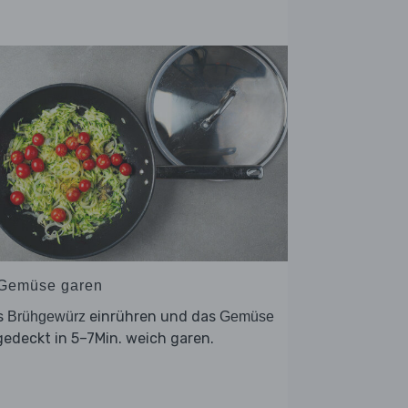
 Gemüse garen
s
einrühren und das
Brühgewürz
Gemüse
edeckt in 5–7Min. weich garen.