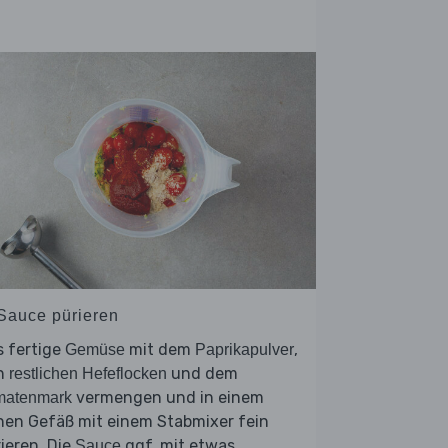
 Sauce pürieren
s fertige
mit dem
,
Gemüse
Paprikapulver
n
und dem
restlichen Hefeflocken
vermengen und in einem
matenmark
hen Gefäß mit einem Stabmixer fein
ieren. Die
ggf. mit etwas
Sauce