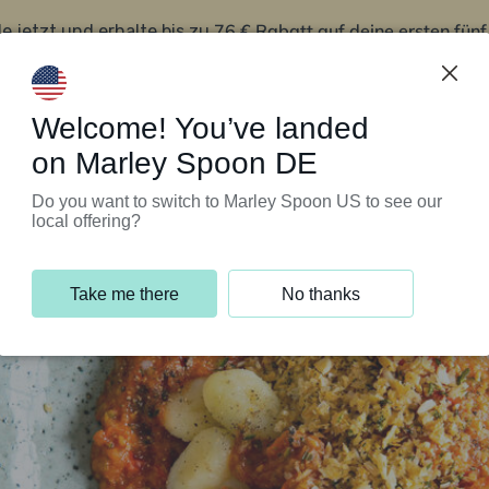
76 € Rabatt auf deine ersten fün
le jetzt und erhalte bis zu
iert’s
Kundenservice
Welcome! You’ve landed
on Marley Spoon DE
Do you want to switch to Marley Spoon US to see our
local offering?
Take me there
No thanks