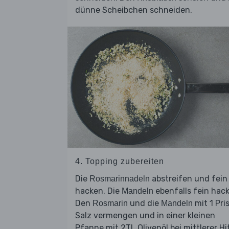
dünne Scheibchen schneiden.
4. Topping zubereiten
Die
abstreifen und fein
Rosmarinnadeln
hacken. Die
ebenfalls fein hac
Mandeln
Den
und die
mit 1 Pri
Rosmarin
Mandeln
Salz vermengen und in einer kleinen
Pfanne mit 2TL Olivenöl bei mittlerer Hi