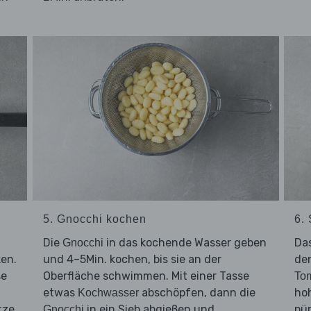
5. Gnocchi kochen
6.
Die
in das kochende Wasser geben
Da
Gnocchi
ken.
und 4–5Min. kochen, bis sie an der
de
se
Oberfläche schwimmen. Mit einer Tasse
To
etwas
abschöpfen, dann die
ho
Kochwasser
tze
in ein Sieb abgießen und
pür
Gnocchi