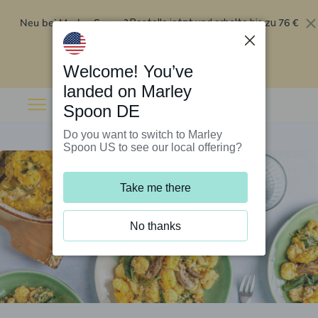
Neu bei Marley Spoon?
76 €
Bestelle jetzt und erhalte bis zu
Rabatt auf deine ersten fünf Boxen
.
Angebot einlösen
Welcome! You’ve
landed on Marley
Spoon DE
Do you want to switch to Marley
Spoon US to see our local offering?
Take me there
No thanks