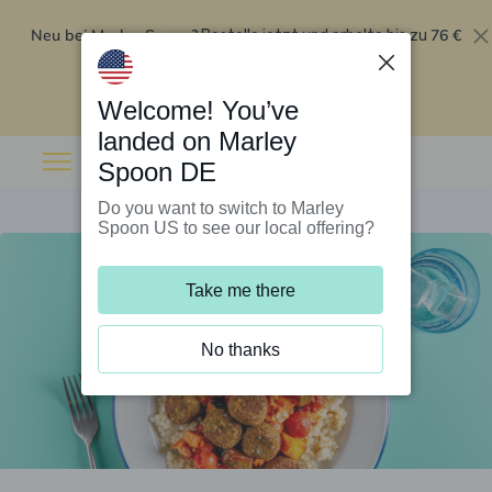
Neu bei Marley Spoon?
76 €
Bestelle jetzt und erhalte bis zu
Rabatt auf deine ersten fünf Boxen
.
Angebot einlösen
Welcome! You’ve
landed on Marley
Spoon DE
Do you want to switch to Marley
Spoon US to see our local offering?
Take me there
No thanks