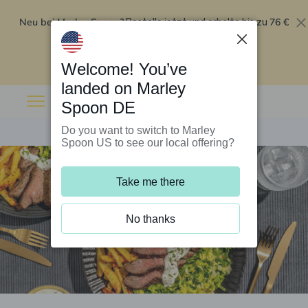
Neu bei Marley Spoon?
76 €
Bestelle jetzt und erhalte bis zu
Rabatt auf deine ersten fünf Boxen
.
Angebot einlösen
Welcome! You’ve
landed on Marley
Spoon DE
Do you want to switch to Marley
Spoon US to see our local offering?
Take me there
No thanks