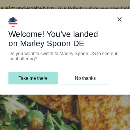
76 € Rabatt auf deine ersten fün
le jetzt und erhalte bis zu
iert’s
Kundenservice
Welcome! You’ve landed
on Marley Spoon DE
Do you want to switch to Marley Spoon US to see our
local offering?
Take me there
No thanks