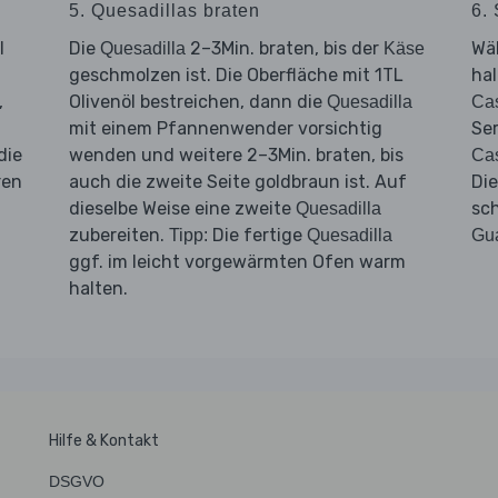
5. Quesadillas braten
6. 
l
Die
2–3Min. braten, bis der
Wä
Quesadilla
Käse
geschmolzen ist. Die Oberfläche mit 1TL
hal
,
Olivenöl bestreichen, dann die
Quesadilla
Ca
mit einem Pfannenwender vorsichtig
Se
die
wenden und weitere 2–3Min. braten, bis
Ca
ren
auch die zweite Seite goldbraun ist. Auf
Di
dieselbe Weise eine zweite
sc
Quesadilla
zubereiten.
Die fertige
Tipp:
Quesadilla
Gu
ggf. im leicht vorgewärmten Ofen warm
halten.
Hilfe & Kontakt
DSGVO