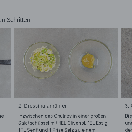
en Schritten
2. Dressing anrühren
3.
ne
Inzwischen das
in einer großen
Di
Chutney
–
Salatschüssel mit 1EL Olivenöl, 1EL Essig,
un
1TL Senf und 1 Prise Salz zu einem
der