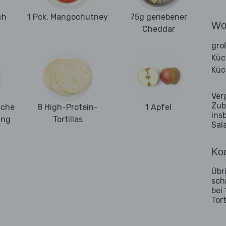
ch
1 Pck. Mangochutney
75g geriebener
Wo
Cheddar
gro
Küc
Küc
Ver
Zub
sche
8 High-Protein-
1 Apfel
ins
ung
Tortillas
Sal
Koc
Übri
sch
bei
Tor