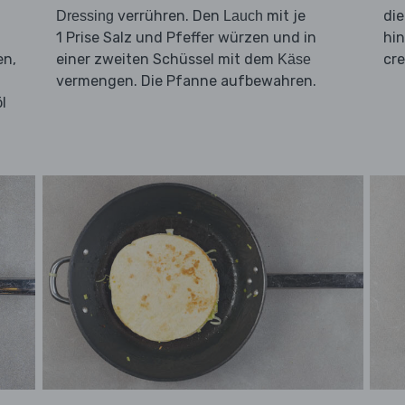
verrühren. Den
mit je
di
Dressing
Lauch
1 Prise Salz und Pfeffer würzen und in
hin
en,
einer zweiten Schüssel mit dem
cr
Käse
vermengen. Die Pfanne aufbewahren.
l