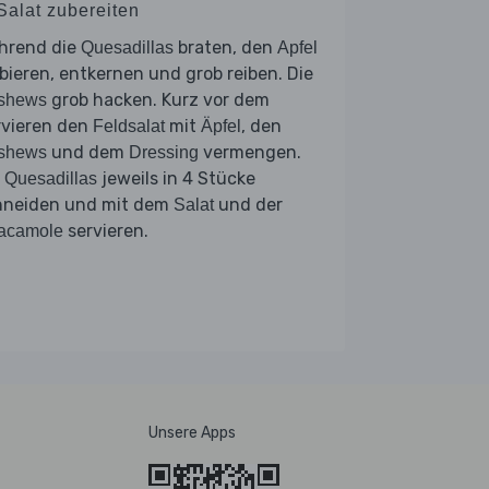
Salat zubereiten
hrend die
braten, den
Quesadillas
Apfel
bieren, entkernen und grob reiben. Die
grob hacken. Kurz vor dem
shews
rvieren den
mit
, den
Feldsalat
Äpfel
und dem
vermengen.
shews
Dressing
e
jeweils in 4 Stücke
Quesadillas
hneiden und mit dem
und der
Salat
servieren.
acamole
Unsere Apps