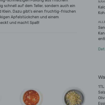
remig-schmelzigen Füllung aus frischem
NÄH
g schnell auf dem Teller, sondern auch ein
Kal
Klein. Dazu gibt’s einen fruchtig-frischen
Koh
ckigen Apfelstückchen und einem
ALL
meckt und macht Spaß!
Sen
Kan
ent
Det
Wa
1TL
Sal
Oli
Ess