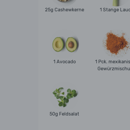
25g Cashewkerne
1 Stange Lau
1 Avocado
1 Pck. mexikani
Gewürzmisch
50g Feldsalat