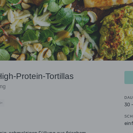
gh-Protein-Tortillas
ing
DAU
N+
30 
SCH
ein