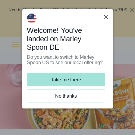
Neu bei Marley Spoon?
76 €
Bestelle jetzt und erhalte bis zu
Rabatt auf deine ersten fünf Boxen
.
Angebot einlösen
Welcome! You’ve
landed on Marley
Spoon DE
Do you want to switch to Marley
Spoon US to see our local offering?
Take me there
No thanks